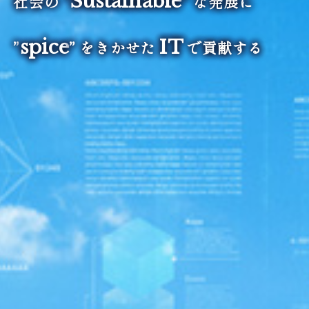
Sustainable
社会の ”
” な発展に
spice
IT
”
” をきかせた
で貢献する