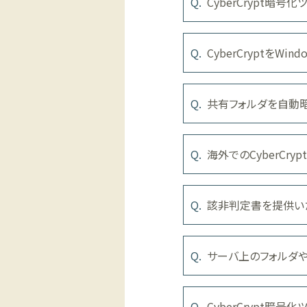
CyberCrypt暗
CyberCryptをW
共有フォルダを自動
海外でのCyberCr
該非判定書を提供い
サーバ上のフォルダ
CyberCrypt暗